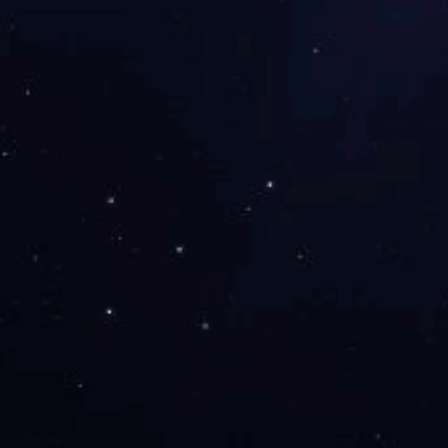
我们做什么?
我们的优
川产道地饮片
研发创新
九蒸九制饮片
技术实力
单方饮片
我们的团
资源整合
产业咨询
郑重申明：本网站未发布麻醉药品、精神药品、医疗用毒性药品、放
2019 九游j9在线官网 版权所有 网站备案/许可证号：
蜀ICP备1