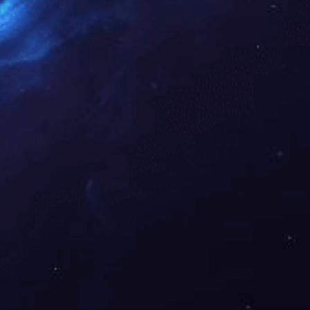
服务企业。
和销售、产业咨询、产品及原料采购、资源整合等综合
环境；其中质量检测中心800平方米，仓库物流4700