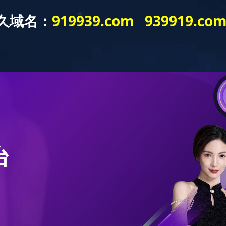
力
产品与业务
新闻资讯