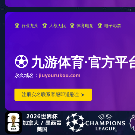
九游j9在线官网简介
组织框架
发