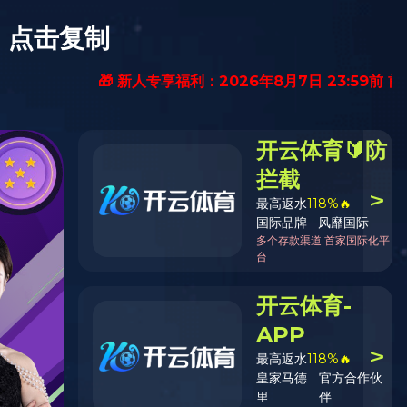
中文
资料下载
九游j9（中国）
职业发展